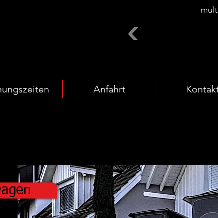
mul
nungszeiten
Anfahrt
Kontak
agen