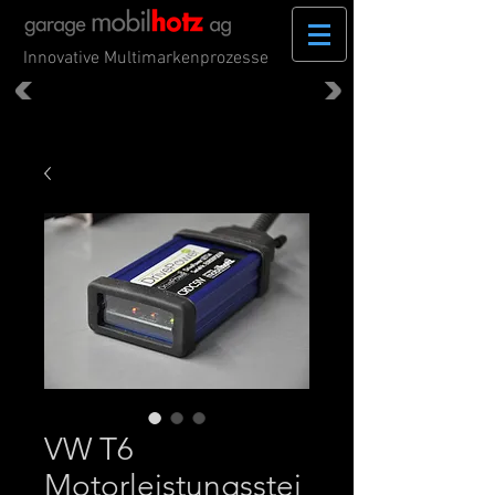
Innovative Multimarkenprozesse
VW T6
Motorleistungsstei